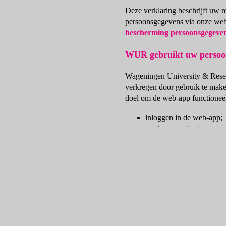
Deze verklaring beschrijft uw r
persoonsgegevens via onze web-
bescherming persoonsgegeve
WUR gebruikt uw persoon
Wageningen University & Resea
verkregen door gebruik te mak
doel om de web-app functioneel 
inloggen in de web-app;
werken met de stappen v
progressie bijhouden van
leerlingen toevoegen en 
WUR legt de volgende per
We begrijpen het belang van he
leerkracht als van leerlingen.
toestemming van de leerkracht.