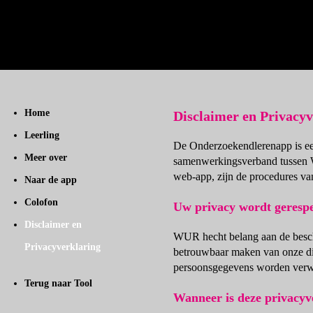
Home
Disclaimer en Privacyv
Leerling
De Onderzoekendlerenapp is ee
Meer over
samenwerkingsverband tussen W
web-app, zijn de procedures v
Naar de app
Colofon
Uw privacy wordt geresp
Disclaimer en
WUR hecht belang aan de besche
Privacyverklaring
betrouwbaar maken van onze di
persoonsgegevens worden verwe
Terug naar Tool
Wanneer is deze privacyv